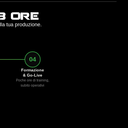
8 ore
lla tua produzione.
04
Formazione
& Go-Live
Poche ore di training,
subito operativi