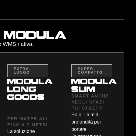
i modula
ne WMS nativa.
EXTRA-
SUPER-
LUNGO
COMPATTO
modula
modula
long
slim
goods
SMART ANCHE
NEGLI SPAZI
PIÙ STRETTI
Solo 1,6 m di
PER MATERIALI
profondità per
FINO A 7 METRI
portare
La soluzione