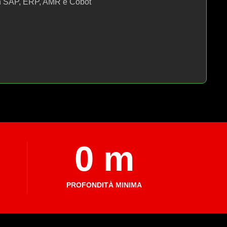
on SAP, ERP, AMR e Cobot
0
 m
PROFONDITÀ MINIMA