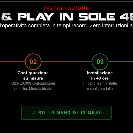
INSTALLAZIONE
 & play in sole 4
l’operatività completa in tempi record. Zero interruzioni a
02
03
Configurazione
Installazione
su misura
in 48 ore
Oltre 10.000 configurazioni
Il nostro team installa
per il tuo Modula ideale
e configura tutto
✓ ROI IN MENO DI 12 MESI