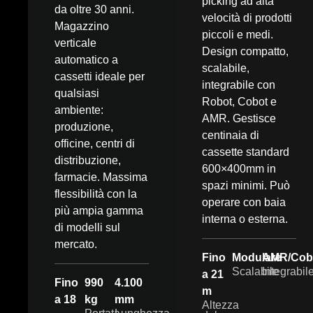
picking ad alta
da oltre 30 anni.
velocità di prodotti
Magazzino
piccoli e medi.
verticale
Design compatto,
automatico a
scalabile,
cassetti ideale per
integrabile con
qualsiasi
Robot, Cobot e
ambiente:
AMR. Gestisce
produzione,
centinaia di
officine, centri di
cassette standard
distribuzione,
600×400mm in
farmacie. Massima
spazi minimi. Può
flessibilità con la
operare con baia
più ampia gamma
interna o esterna.
di modelli sul
mercato.
Fino
Modulare
AMR/Cob
Scalabile
Integrabil
a 21
Fino
990
4.100
m
a 18
kg
mm
Altezza