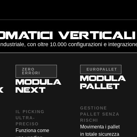
matici vertical
ndustriale, con oltre 10.000 configurazioni e integrazio
ZERO
EUROPALLET
ERRORI
modula
modula
pallet
x
next
GESTIONE
IL PICKING
PALLET SENZA
ULTRA-
RISCHI
PRECISO
Movimenta i pallet
Funziona come
in totale sicurezza