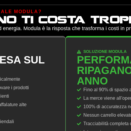
CALE MODULA?
no ti costa tro
ergia. Modula è la risposta che trasforma i costi in prof
SOLUZIONE MODULA
PESA SUL
PERFORMA
RIPAGANO
ANNO
ticalmente
are i prodotti
Fino al 90% di spazio a
ienti
La merce viene all'oper
ffalature alte
100% di accuratezza nel 
Nessun carrello elevat
iendali
Tracciabilità completa 