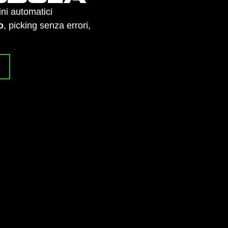
ini automatici
o
, picking senza errori,