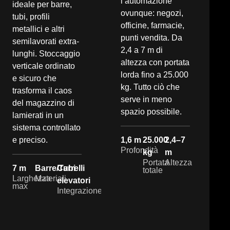
l’automazione
ideale per barre,
ovunque: negozi,
tubi, profili
officine, farmacie,
metallici e altri
punti vendita. Da
semilavorati extra-
2,4 a 7 m di
lunghi. Stoccaggio
altezza con portata
verticale ordinato
lorda fino a 25.000
e sicuro che
kg. Tutto ciò che
trasforma il caos
serve in meno
del magazzino di
spazio possibile.
lamierati in un
sistema controllato
e preciso.
1,6 m
25.000
2,4–7
Profondità
kg
m
Portata
Altezza
7 m
Barre/Tubi
Carrelli
totale
Larghezza
Materiali
elevatori
max
Integrazione