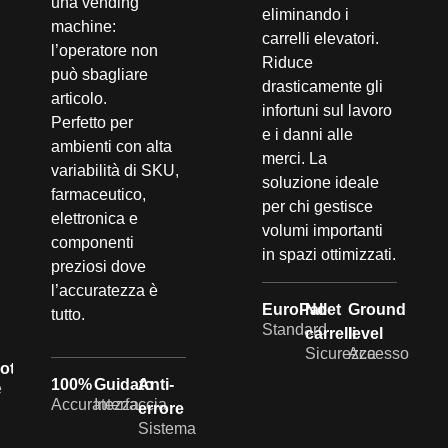
una vending
eliminando i
machine:
carrelli elevatori.
l’operatore non
Riduce
può sbagliare
drasticamente gli
articolo.
infortuni sul lavoro
Perfetto per
e i danni alle
ambienti con alta
merci. La
variabilità di SKU,
soluzione ideale
farmaceutico,
per chi gestisce
elettronica e
volumi importanti
componenti
in spazi ottimizzati.
preziosi dove
l’accuratezza è
EuroPallet
No
Ground
tutto.
Standard
carrelli
level
Sicurezza
Accesso
ot
100%
Guidato
Anti-
e
Accuratezza
Interfaccia
errore
Sistema