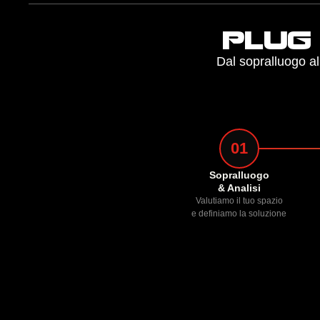
plug
Dal sopralluogo al
01
Sopralluogo
& Analisi
Valutiamo il tuo spazio
e definiamo la soluzione