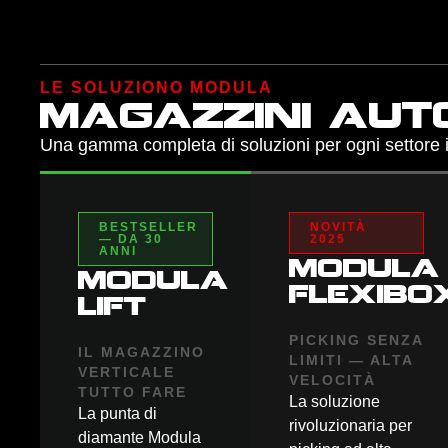
LE SOLUZIONO MODULA
magazzini auto
Una gamma completa di soluzioni per ogni settore i
BESTSELLER
NOVITÀ
— DA 30
2025
ANNI
modula
modula
flexibo
lift
PICKING SENZA
IL MAGAZZINO
LIMITI — ALTA
VERTICALE
VELOCITÀ
TUTTO FARE
La soluzione
La punta di
rivoluzionaria per
diamante Modula