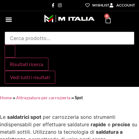
WISHLIST
ACCOUNT
0
Settori di Competenza
I nostri servizi
Risultati ricerca
Vedi tutti i risultati
»
»
Spot
Home
Attrezzature per carrozzeria
Le
saldatrici spot
per carrozzeria sono strumenti
indispensabili per effettuare saldature
rapide
e
precise
su
metalli sottili. Utilizzano la tecnologia di
saldatura a