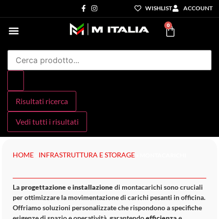
WISHLIST
ACCOUNT
0
Settori di Competenza
I nostri servizi
Risultati ricerca
Vedi tutti i risultati
HOME
INFRASTRUTTURA E STORAGE
»
»
MONTACARICHI
La
progettazione
e
installazione
di montacarichi sono cruciali
per ottimizzare la movimentazione di carichi pesanti in officina.
Offriamo soluzioni personalizzate che rispondono a specifiche
esigenze di spazio e operatività, garantendo
efficienza
e