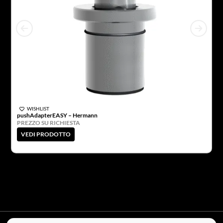
WISHLIST
pushAdapterEASY – Hermann
A
PREZZO SU RICHIESTA
P
VEDI PRODOTTO