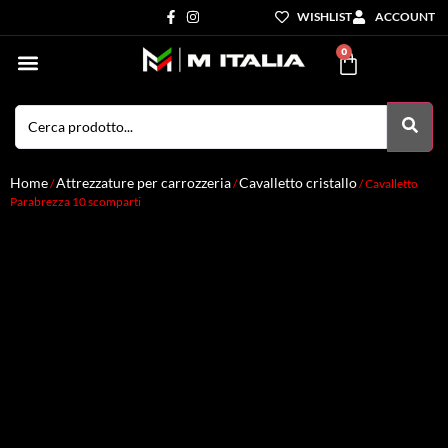
WISHLIST
ACCOUNT
0
Settori di Competenza
I nostri servizi
Home
Attrezzature per carrozzeria
Cavalletto cristallo
/
/
/ Cavalletto
Parabrezza 10 scomparti