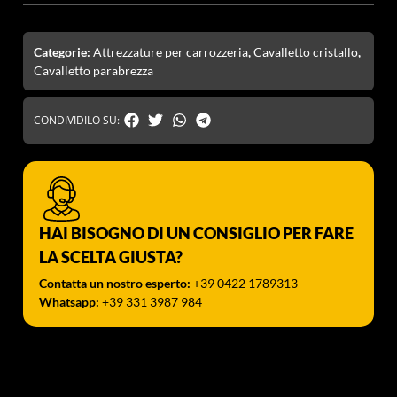
Categorie:
Attrezzature per carrozzeria
,
Cavalletto cristallo
,
Cavalletto parabrezza
CONDIVIDILO SU:
HAI BISOGNO DI UN CONSIGLIO PER FARE
LA SCELTA GIUSTA?
Contatta un nostro esperto:
+39 0422 1789313
Whatsapp:
+39 331 3987 984