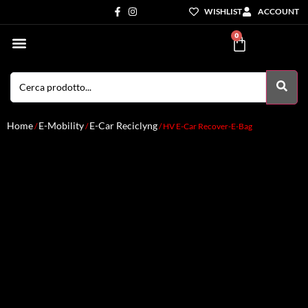
WISHLIST
ACCOUNT
0
Settori di Competenza
I nostri servizi
Home
E-Mobility
E-Car Reciclyng
/
/
/ HV E-Car Recover-E-Bag