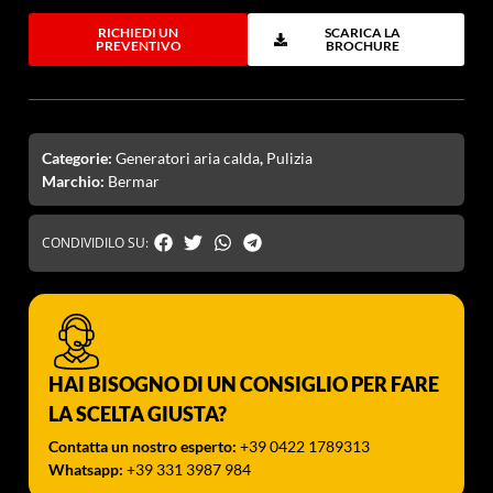
RICHIEDI UN
SCARICA LA
PREVENTIVO
BROCHURE
Categorie:
Generatori aria calda
,
Pulizia
Marchio:
Bermar
CONDIVIDILO SU:
HAI BISOGNO DI UN CONSIGLIO PER FARE
LA SCELTA GIUSTA?
Contatta un nostro esperto:
+39 0422 1789313
Whatsapp:
+39 331 3987 984