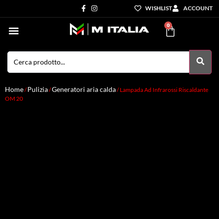
WISHLIST
ACCOUNT
0
Settori di Competenza
I nostri servizi
Home
Pulizia
Generatori aria calda
/
/
/ Lampada Ad Infrarossi Riscaldante
OM 20