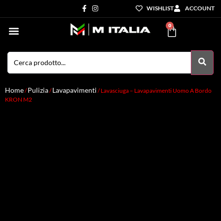
WISHLIST
ACCOUNT
0
Settori di Competenza
I nostri servizi
Home
Pulizia
Lavapavimenti
/
/
/ Lavasciuga – Lavapavimenti Uomo A Bordo
KRON M2