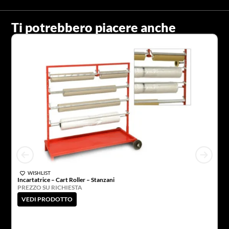
Ti potrebbero piacere anche
WISHLIST
Incartatrice – Cart Roller – Stanzani
PREZZO SU RICHIESTA
St
VEDI PRODOTTO
P