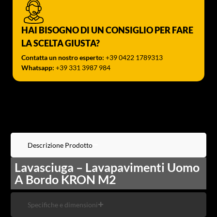
HAI BISOGNO DI UN CONSIGLIO PER FARE
LA SCELTA GIUSTA?
Contatta un nostro esperto:
+39 0422 1789313
Whatsapp:
+39 331 3987 984
Descrizione Prodotto
Lavasciuga – Lavapavimenti Uomo
A Bordo KRON M2
Specifiche e dimensioni