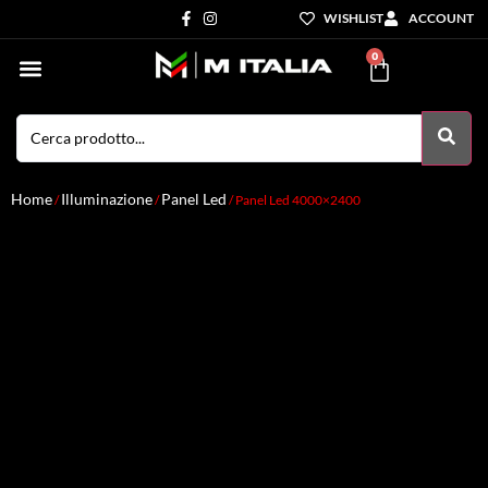
WISHLIST
ACCOUNT
0
Settori di Competenza
I nostri servizi
Home
Illuminazione
Panel Led
/
/
/ Panel Led 4000×2400