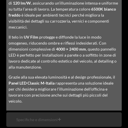
di
120 lm/W
, assicurando un’illuminazione intensa e uniforme
su tutta l’area di lavoro. La temperatura colore
6500K bianco
freddo
è ideale per ambienti tecnici perché migliora la
visibilità dei dettagli su carrozzeria, vernici e componenti
meccanici.
Il telo in
UV Film
protegge e diffonde la luce in modo
omogeneo, riducendo ombre e riflessi indesiderati. Con
dimensioni complessive di
4000 × 2400 mm
, questo pannello
LED è perfetto per installazioni a parete o a soffitto in zone di
lavoro dedicate al controllo estetico del veicolo, al detailing o
alla manutenzione.
Grazie alla sua elevata luminosità e al design professionale, il
Panel LED Classic M-Italia
rappresenta una soluzione ideale
per chi desidera migliorare l’illuminazione dell’officina e
lavorare con precisione anche sui dettagli più piccoli del
veicolo.
Specifiche e dimensioni