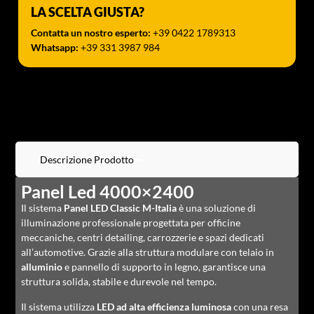
LA SCELTA GIUSTA?
Contatta un nostro esperto:
+39 0422 1789313
Whatsapp:
+39 331 3987 984
Descrizione Prodotto
Panel Led 4000×2400
Il sistema
Panel LED Classic M-Italia
è una soluzione di
illuminazione professionale progettata per officine
meccaniche, centri detailing, carrozzerie e spazi dedicati
all’automotive. Grazie alla struttura modulare con telaio in
alluminio
e pannello di supporto in legno, garantisce una
struttura solida, stabile e durevole nel tempo.
Il sistema utilizza
LED ad alta efficienza luminosa
con una resa