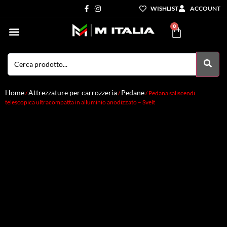
WISHLIST
ACCOUNT
0
Settori di Competenza
I nostri servizi
Home
Attrezzature per carrozzeria
Pedane
/
/
/ Pedana saliscendi
telescopica ultracompatta in alluminio anodizzato – Svelt