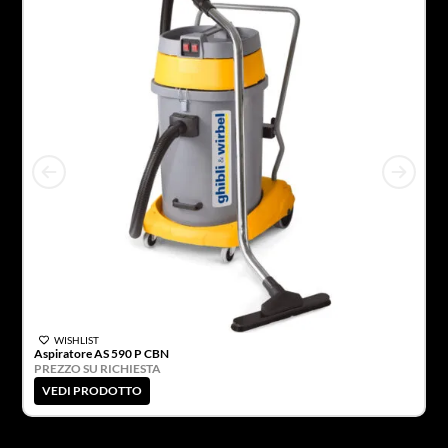
WISHLIST
Aspiratore AS 590 P CBN
Se
PREZZO SU RICHIESTA
P
VEDI PRODOTTO