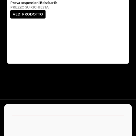
Prova sospensioni Beissbarth
PREZZO SU RICHIESTA
VEDI PRODOTTO
L
P