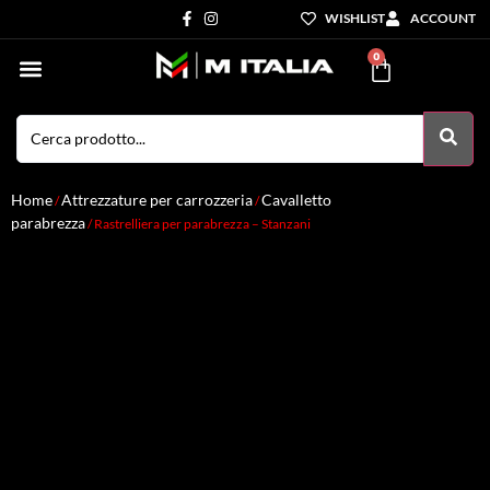
WISHLIST
ACCOUNT
0
Settori di Competenza
I nostri servizi
Home
Attrezzature per carrozzeria
Cavalletto
/
/
parabrezza
/ Rastrelliera per parabrezza – Stanzani