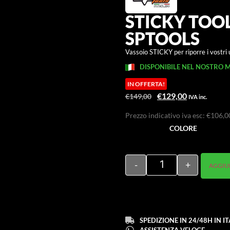
STICKY TOOL
SPTOOLS
Vassoio STICKY per riporre i vostri u
DISPONIBILE NEL NOSTRO 
IN OFFERTA!
€
129,00
€
149,00
IVA inc.
Prezzo indicativo iva esc:
€
106,0
COLORE
-
+
AGGIU
SPEDIZIONE IN 24/48H IN IT
ASSISTENZA VELOCE