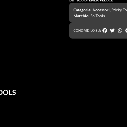
Categorie:
Accessori
,
Sticky To
Marchio:
Sp Tools
CONDIVIDILO SU:
TOOLS