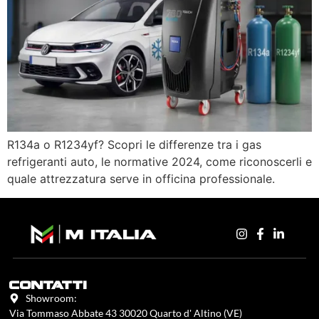
R134a o R1234yf? Scopri le differenze tra i gas
refrigeranti auto, le normative 2024, come riconoscerli e
quale attrezzatura serve in officina professionale.
contatti
Showroom:
Via Tommaso Abbate 43 30020 Quarto d' Altino (VE)