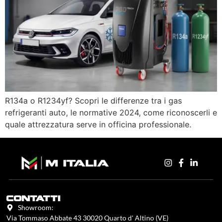
R134a o R1234yf? Scopri le differenze tra i gas
refrigeranti auto, le normative 2024, come riconoscerli e
quale attrezzatura serve in officina professionale.
contatti
Showroom:
Via Tommaso Abbate 43 30020 Quarto d' Altino (VE)