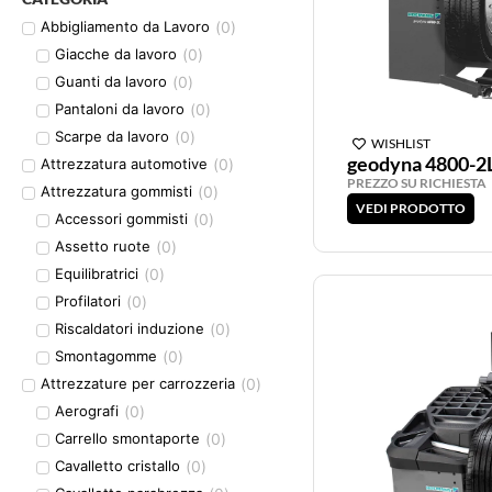
(
0
)
Abbigliamento da Lavoro
(
0
)
Giacche da lavoro
(
0
)
Guanti da lavoro
(
0
)
Pantaloni da lavoro
(
0
)
Scarpe da lavoro
WISHLIST
geodyna 4800-2
(
0
)
Attrezzatura automotive
PREZZO SU RICHIESTA
(
0
)
Attrezzatura gommisti
VEDI PRODOTTO
(
0
)
Accessori gommisti
(
0
)
Assetto ruote
(
0
)
Equilibratrici
(
0
)
Profilatori
(
0
)
Riscaldatori induzione
(
0
)
Smontagomme
(
0
)
Attrezzature per carrozzeria
(
0
)
Aerografi
(
0
)
Carrello smontaporte
(
0
)
Cavalletto cristallo