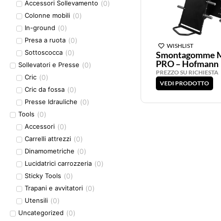
(
0
)
Accessori Sollevamento
(
0
)
Colonne mobili
(
0
)
In-ground
(
0
)
Presa a ruota
WISHLIST
(
0
)
Sottoscocca
Smontagomme M
PRO – Hofmann
(
0
)
Sollevatori e Presse
PREZZO SU RICHIESTA
(
0
)
Cric
VEDI PRODOTTO
(
0
)
Cric da fossa
(
0
)
Presse Idrauliche
(
0
)
Tools
(
0
)
Accessori
(
0
)
Carrelli attrezzi
(
0
)
Dinamometriche
(
0
)
Lucidatrici carrozzeria
(
0
)
Sticky Tools
(
0
)
Trapani e avvitatori
(
0
)
Utensili
(
0
)
Uncategorized