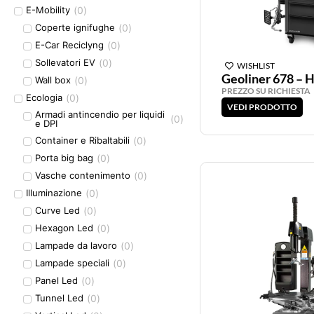
(
0
)
E-Mobility
(
0
)
Coperte ignifughe
(
0
)
E-Car Reciclyng
(
0
)
Sollevatori EV
WISHLIST
Geoliner 678 – 
(
0
)
Wall box
PREZZO SU RICHIESTA
(
0
)
Ecologia
VEDI PRODOTTO
Armadi antincendio per liquidi
(
0
)
e DPI
(
0
)
Container e Ribaltabili
(
0
)
Porta big bag
(
0
)
Vasche contenimento
(
0
)
Illuminazione
(
0
)
Curve Led
(
0
)
Hexagon Led
(
0
)
Lampade da lavoro
(
0
)
Lampade speciali
(
0
)
Panel Led
(
0
)
Tunnel Led