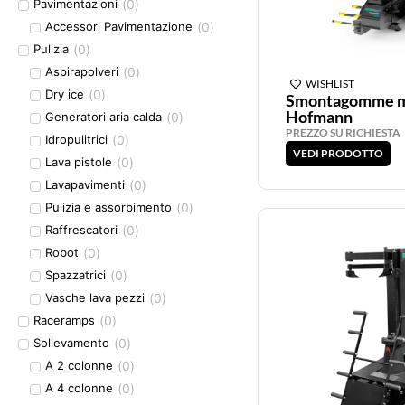
(
0
)
Pavimentazioni
(
0
)
Accessori Pavimentazione
(
0
)
Pulizia
(
0
)
Aspirapolveri
WISHLIST
(
0
)
Dry ice
Smontagomme m
Hofmann
(
0
)
Generatori aria calda
PREZZO SU RICHIESTA
(
0
)
Idropulitrici
VEDI PRODOTTO
(
0
)
Lava pistole
(
0
)
Lavapavimenti
(
0
)
Pulizia e assorbimento
(
0
)
Raffrescatori
(
0
)
Robot
(
0
)
Spazzatrici
(
0
)
Vasche lava pezzi
(
0
)
Raceramps
(
0
)
Sollevamento
(
0
)
A 2 colonne
(
0
)
A 4 colonne