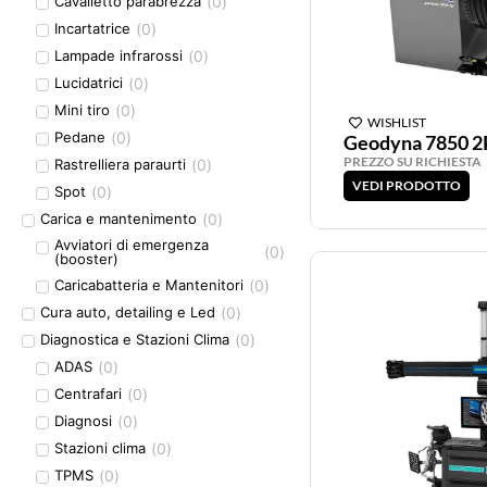
(
0
)
Cavalletto parabrezza
(
0
)
Incartatrice
(
0
)
Lampade infrarossi
(
0
)
Lucidatrici
(
0
)
Mini tiro
WISHLIST
(
0
)
Pedane
Geodyna 7850 2
PREZZO SU RICHIESTA
(
0
)
Rastrelliera paraurti
VEDI PRODOTTO
(
0
)
Spot
(
0
)
Carica e mantenimento
Avviatori di emergenza
(
0
)
(booster)
(
0
)
Caricabatteria e Mantenitori
(
0
)
Cura auto, detailing e Led
(
0
)
Diagnostica e Stazioni Clima
(
0
)
ADAS
(
0
)
Centrafari
(
0
)
Diagnosi
(
0
)
Stazioni clima
(
0
)
TPMS