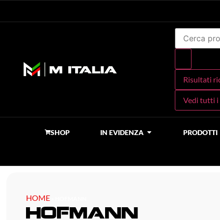
Risultati r
Vedi tutti i
SHOP
IN EVIDENZA
PRODOTTI
HOME
»
HOFMANN
hofmann