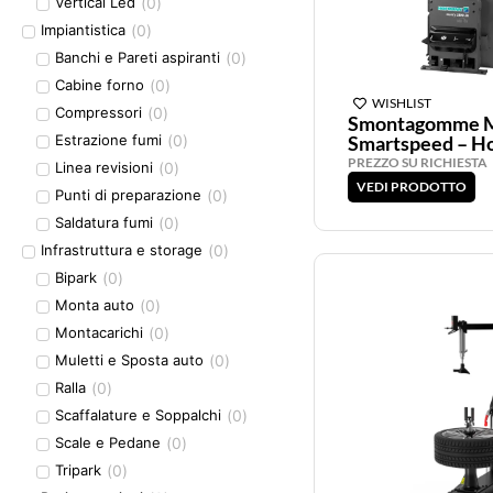
(
0
)
Vertical Led
(
0
)
Impiantistica
(
0
)
Banchi e Pareti aspiranti
(
0
)
Cabine forno
WISHLIST
(
0
)
Compressori
Smontagomme M
Smartspeed – H
(
0
)
Estrazione fumi
PREZZO SU RICHIESTA
(
0
)
Linea revisioni
VEDI PRODOTTO
(
0
)
Punti di preparazione
(
0
)
Saldatura fumi
(
0
)
Infrastruttura e storage
(
0
)
Bipark
(
0
)
Monta auto
(
0
)
Montacarichi
(
0
)
Muletti e Sposta auto
(
0
)
Ralla
(
0
)
Scaffalature e Soppalchi
(
0
)
Scale e Pedane
(
0
)
Tripark