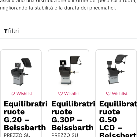
assicurano una distribuzione uniforme del peso sulla ruota,
migliorando la stabilità e la durata dei pneumatici.
filtri
Wishlist
Wishlist
Wishlist
Equilibratrice
Equilibra
Equilibratrice
ruote
ruote
ruote
G.20 –
G.50
G.30P –
Beissbarth
LCD –
Beissbarth
Beissbar
PREZZO SU
PREZZO SU