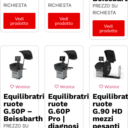
RICHIESTA
RICHIESTA
PREZZO SU
RICHIESTA
Vedi
Vedi
prodotto
prodotto
Vedi
prodotto
Wishlist
Wishlist
Wishlist
Equilibratrice
Equilibratrice
Equilibra
ruote
ruote
ruote
G.50P –
G.60P
G.90 HD
Beissbarth
Pro |
mezzi
diagnosi
pesanti
PREZZO SU