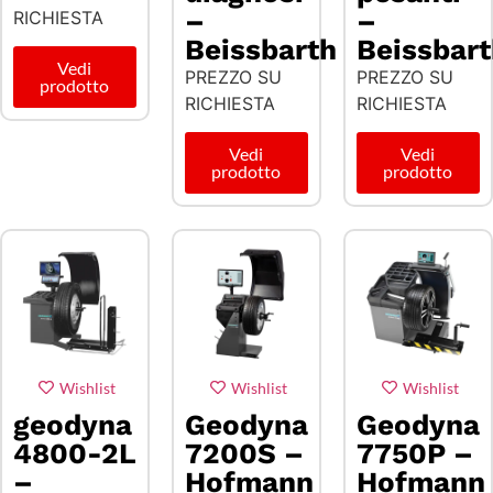
–
–
RICHIESTA
Beissbarth
Beissbar
Vedi
PREZZO SU
PREZZO SU
prodotto
RICHIESTA
RICHIESTA
Vedi
Vedi
prodotto
prodotto
Wishlist
Wishlist
Wishlist
geodyna
Geodyna
Geodyna
4800-2L
7200S –
7750P –
–
Hofmann
Hofmann