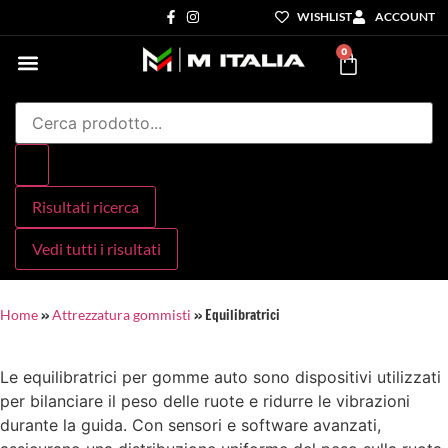
WISHLIST
ACCOUNT
0
Settori di Competenza
I nostri servizi
Risultati ricerca
Vedi tutti i risultati
»
»
Equilibratrici
Home
Attrezzatura gommisti
Le equilibratrici per gomme auto sono dispositivi utilizzati
per bilanciare il peso delle ruote e ridurre le vibrazioni
durante la guida. Con sensori e software avanzati,