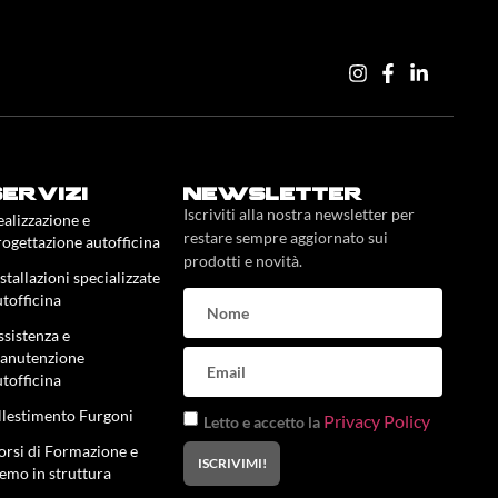
servizi
newsletter
Iscriviti alla nostra newsletter per
ealizzazione e
restare sempre aggiornato sui
rogettazione autofficina
prodotti e novità.
stallazioni specializzate
utofficina
ssistenza e
anutenzione
utofficina
llestimento Furgoni
Privacy Policy
Letto e accetto la
orsi di Formazione e
ISCRIVIMI!
emo in struttura