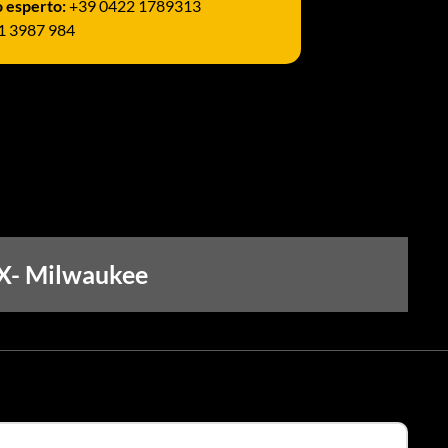
o esperto:
+39 0422 1789313
1 3987 984
X- Milwaukee