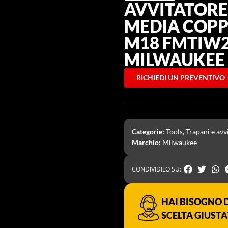
AVVITATORE
MEDIA COPPI
M18 FMTIW2
MILWAUKEE
RICHIEDI UN PREVENTIVO
Categorie:
Tools
,
Trapani e avv
Marchio:
Milwaukee
CONDIVIDILO SU:
HAI BISOGNO D
SCELTA GIUSTA