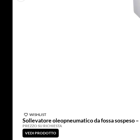
WISHLIST
Sollevatore oleopneumatico da fossa sospeso –
PREZZO SU RICHIESTA
VEDI PRODOTTO