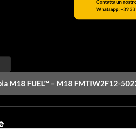
Contatta un nostr
Whatsapp:
+39 33
coppia M18 FUEL™ – M18 FMTIW2F12-502
e