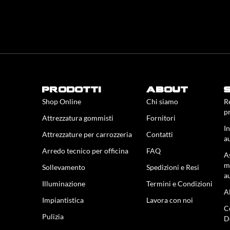
prodotti
about
Shop Online
Chi siamo
R
p
Attrezzatura gommisti
Fornitori
In
Attrezzature per carrozzeria
Contatti
a
Arredo tecnico per officina
FAQ
A
m
Sollevamento
Spedizioni e Resi
a
Illuminazione
Termini e Condizioni
A
Impiantistica
Lavora con noi
C
Pulizia
D