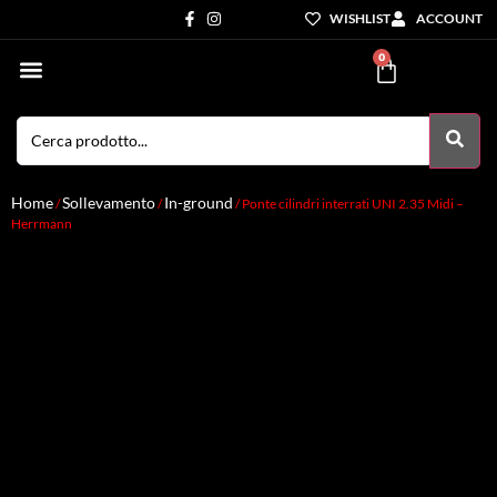
WISHLIST
ACCOUNT
0
Settori di Competenza
I nostri servizi
Home
Sollevamento
In-ground
/
/
/ Ponte cilindri interrati UNI 2.35 Midi –
Herrmann