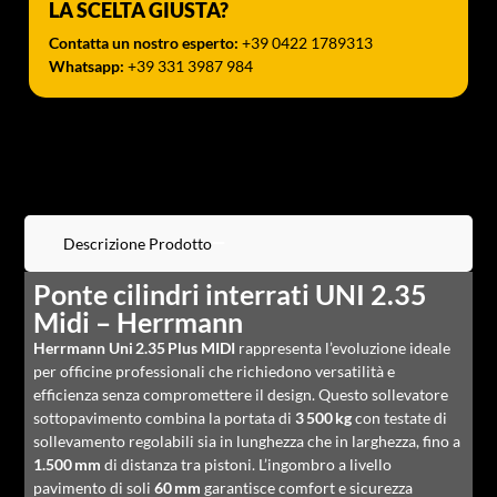
LA SCELTA GIUSTA?
Contatta un nostro esperto:
+39 0422 1789313
Whatsapp:
+39 331 3987 984
Descrizione Prodotto
Ponte cilindri interrati UNI 2.35
Midi – Herrmann
Herrmann Uni 2.35 Plus MIDI
rappresenta l’evoluzione ideale
per officine professionali che richiedono versatilità e
efficienza senza compromettere il design. Questo sollevatore
sottopavimento combina la portata di
3 500 kg
con testate di
sollevamento regolabili sia in lunghezza che in larghezza, fino a
1.500 mm
di distanza tra pistoni. L’ingombro a livello
pavimento di soli
60 mm
garantisce comfort e sicurezza