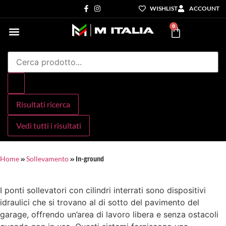
WISHLIST
ACCOUNT
0
Settori di Competenza
I nostri servizi
Risultati ricerca
Vedi tutti i risultati
»
»
In-ground
Home
Sollevamento
I ponti sollevatori con cilindri interrati sono dispositivi
idraulici che si trovano al di sotto del pavimento del
garage, offrendo un’area di lavoro libera e senza ostacoli