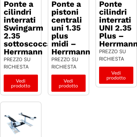
Ponte a
Ponte a
Ponte
cilindri
pistoni
cilindri
interrati
centrali
interrati
Swingarm
uni 1.35
UNI 2.35
2.35
plus
Plus –
sottoscocca-
midi –
Herrman
Herrmann
Herrmann
PREZZO SU
RICHIESTA
PREZZO SU
PREZZO SU
RICHIESTA
RICHIESTA
Vedi
prodotto
Vedi
Vedi
prodotto
prodotto