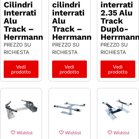
Cilindri
cilindri
interrati
Interrati
interrati
2.35 Alu
Alu
Alu
Track
Track –
Track –
Duplo-
Herrmann
Herrmann
Herrman
PREZZO SU
PREZZO SU
PREZZO SU
RICHIESTA
RICHIESTA
RICHIESTA
Vedi
Vedi
Vedi
prodotto
prodotto
prodotto
Wishlist
Wishlist
Wishlist