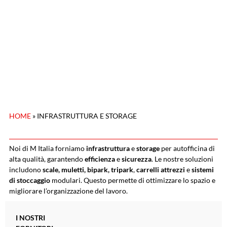
HOME
»
INFRASTRUTTURA E STORAGE
Noi di M Italia forniamo
infrastruttura
e
storage
per autofficina di
alta qualità, garantendo
efficienza
e
sicurezza
. Le nostre soluzioni
includono
scale, muletti, bipark, tripark
,
carrelli attrezzi
e
sistemi
di stoccaggio
modulari. Questo permette di ottimizzare lo spazio e
migliorare l’organizzazione del lavoro.
I NOSTRI